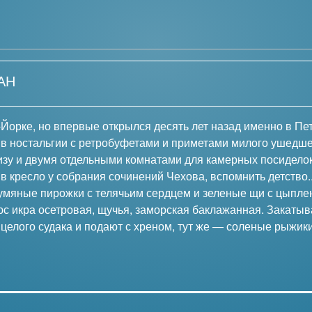
АН
Йорке, но впервые открылся десять лет назад именно в Пет
 в ностальгии с ретробуфетами и приметами милого ушед
изу и двумя отдельными комнатами для камерных посидело
 в кресло у собрания сочинений Чехова, вспомнить детство..
 румяные пирожки с телячьим сердцем и зеленые щи с цып
люс икра осетровая, щучья, заморская баклажанная. Закаты
елого судака и подают с хреном, тут же ― соленые рыжики