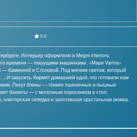
5.0
ербурге. Интерьер оформляли в Megre Interiors:
шего времени ― пишущими машинками. «Мари Vanna»
к ― Каминной и Столовой. Под мягким светом, который
. ...И закусить. Кормят домашней едой, что готовили нам
ленком. Пекут блины ― тонкие пшеничные и пышные
вают банкеты ― с молочным поросенком в стол,
, олюторская селедка и запотевшая хрустальная рюмка.